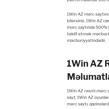
1Win AZ mərc saytında
bilərsiniz. 1Win AZ 
mərc saytında 500% 
təklif etmək məcburi
məcburiyyətindədir.
1Win AZ R
Məlumatl
1Win AZ rəsmi mərc sa
sayt, 1Win AZ oyunlar
mərc saytı, qazinolard