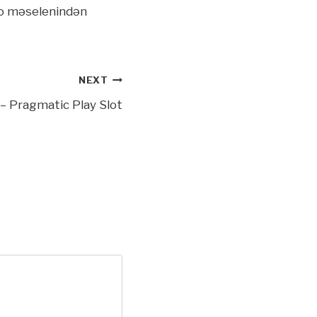
no məselenindən
NEXT
– Pragmatic Play Slot