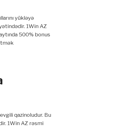
larını yükləyə
yətindədir. 1Win AZ
saytında 500% bonus
 etmək
a
vgili qazinoludur. Bu
dir. 1Win AZ rəsmi