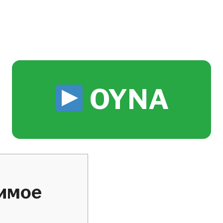
 – 500% Bonus
OYNA
имое