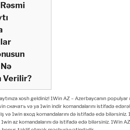
 Rəsmi
tı
a
lar
nusun
 Nə
 Verilir?
ytınıza xosh geldiniz! 1Win AZ – Azerbaycanın populyar 
win скачать və ya 1win indir komandalarını istifadə edərə
iriş və 1win вход komandalarını də istifadə edə bilərsiniz
 1win az komandalarını də istifadə edə bilərsiniz. 1Win A
bonus təklif etmək məcburiyyətindədir.