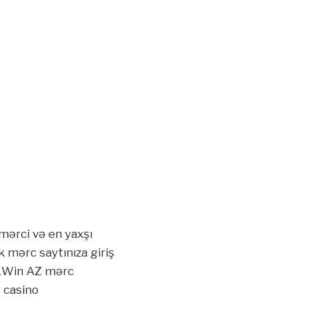
mərci və en yaxşı
k mərc saytınıza giriş
. 1Win AZ mərc
Z casino