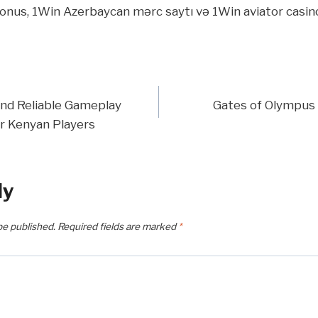
 bonus, 1Win Azerbaycan mərc saytı və 1Win aviator casi
nd Reliable Gameplay
Gates of Olympus 
n
or Kenyan Players
ly
be published.
Required fields are marked
*