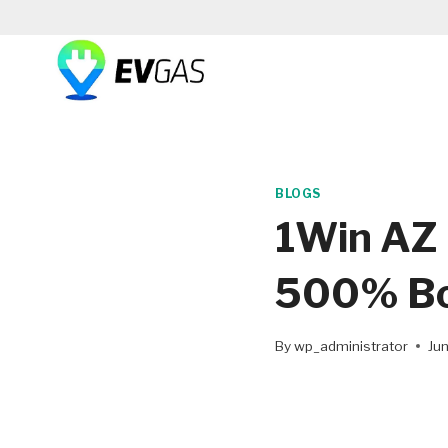
Skip
to
content
BLOGS
1Win AZ 
500% B
By
wp_administrator
Ju
1Win A