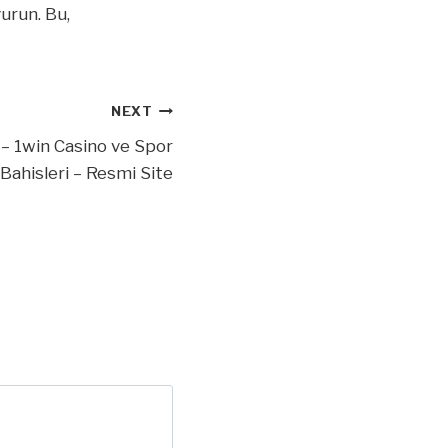
vurun. Bu,
NEXT
 – 1win Casino ve Spor
Bahisleri – Resmi Site