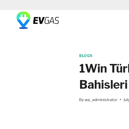
Skip
to
content
BLOGS
1Win Türk
Bahisleri
By
wp_administrator
Jul
1Win Tü