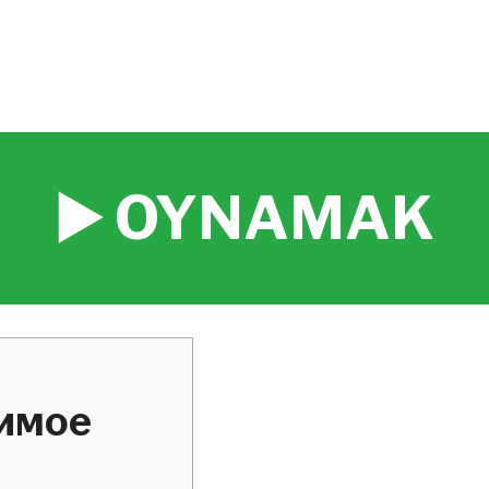
 Bahisleri – Resmi
▶️ OYNAMAK
имое