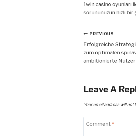
1win casino oyunları i
sorununuzun hızlı bir 
Post
PREVIOUS
Erfolgreiche Strategi
Navigatio
zum optimalen spina
ambitionierte Nutzer
Leave A Rep
Your email address will not 
Comment
*