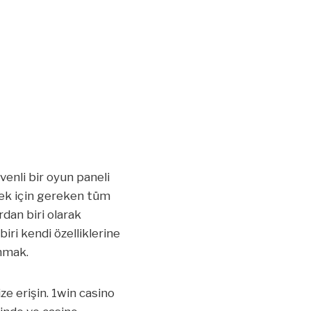
venli bir oyun paneli
mek için gereken tüm
rdan biri olarak
biri kendi özelliklerine
unmak.
ize erişin. 1win casino