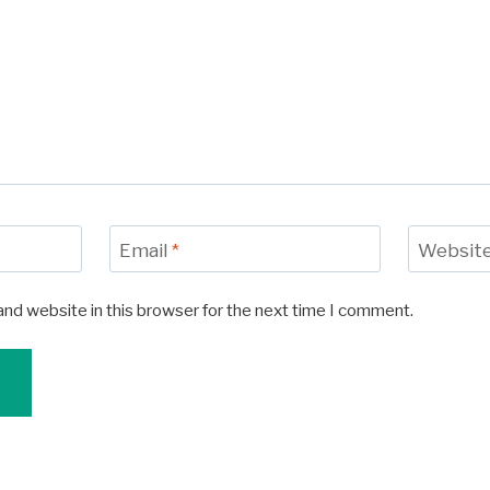
Email
*
Websit
and website in this browser for the next time I comment.