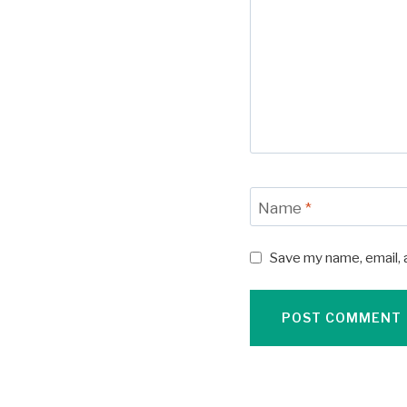
Name
*
Save my name, email, 