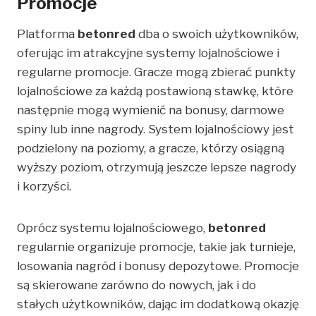
Promocje
Platforma
betonred
dba o swoich użytkowników,
oferując im atrakcyjne systemy lojalnościowe i
regularne promocje. Gracze mogą zbierać punkty
lojalnościowe za każdą postawioną stawkę, które
następnie mogą wymienić na bonusy, darmowe
spiny lub inne nagrody. System lojalnościowy jest
podzielony na poziomy, a gracze, którzy osiągną
wyższy poziom, otrzymują jeszcze lepsze nagrody
i korzyści.
Oprócz systemu lojalnościowego,
betonred
regularnie organizuje promocje, takie jak turnieje,
losowania nagród i bonusy depozytowe. Promocje
są skierowane zarówno do nowych, jak i do
stałych użytkowników, dając im dodatkową okazję