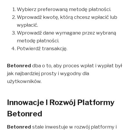
Wybierz preferowaną metodę płatności.
Wprowadź kwotę, którą chcesz wpłacić lub
wypłacić.
Wprowadź dane wymagane przez wybraną
metodę płatności.
Potwierdź transakcję.
Betonred
dba o to, aby proces wpłat i wypłat był
jak najbardziej prosty i wygodny dla
użytkowników.
Innowacje I Rozwój Platformy
Betonred
Betonred
stale inwestuje w rozwój platformy i