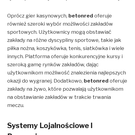
Oprócz gier kasynowych,
betonred
oferuje
również szeroki wybór możliwości zakładów
sportowych. Użytkownicy mogą obstawiać
zakłady na różne dyscypliny sportowe, takie jak
piłka nożna, koszykówka, tenis, siatkówka i wiele
innych. Platforma oferuje konkurencyjne kursy i
szeroką gamę rynków zakładów, dając
użytkownikom możliwość znalezienia najlepszych
okazji do wygranej. Dodatkowo,
betonred
oferuje
zakłady na żywo, które pozwalają użytkownikom
na obstawianie zakładów w trakcie trwania
meczu.
Systemy Lojalnościowe I