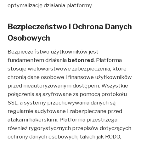
optymalizację działania platformy.
Bezpieczeństwo I Ochrona Danych
Osobowych
Bezpieczeństwo użytkowników jest
fundamentem działania
betonred
. Platforma
stosuje wielowarstwowe zabezpieczenia, które
chronią dane osobowe i finansowe użytkowników
przed nieautoryzowanym dostępem. Wszystkie
połączenia są szyfrowane za pomocą protokołu
SSL, a systemy przechowywania danych są
regularnie audytowane i zabezpieczane przed
atakami hakerskimi. Platforma przestrzega
również rygorystycznych przepisów dotyczących
ochrony danych osobowych, takich jak RODO,