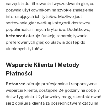
narzędzia do filtrowania i wyszukiwania gier, co
pozwala użytkownikom na szybkie znalezienie
interesujących ich tytułów. Możliwe jest
sortowanie gier według kategorii, dostawcy,
popularności i innych kryteriów. Dodatkowo,
betonred
oferuje funkcję zapamiętywania
preferowanych gier, co ułatwia dostęp do
ulubionych tytułów.
Wsparcie Klienta I Metody
Płatności
Betonred
oferuje profesjonalne i responsywne
wsparcie klienta, dostępne 24 godziny na dobę, 7
dni w tygodniu. Użytkownicy mogą skontaktować
się z obsługą klienta za pośrednictwem czatu na