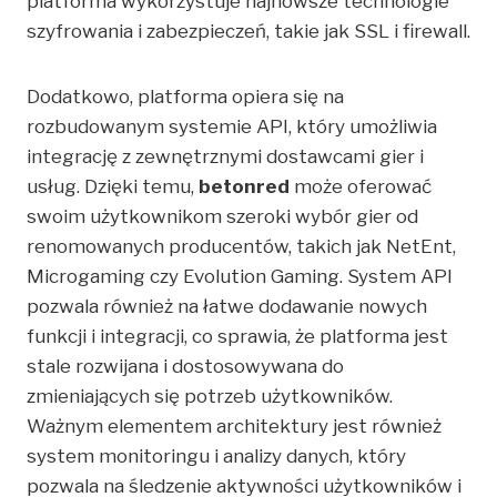
platforma wykorzystuje najnowsze technologie
szyfrowania i zabezpieczeń, takie jak SSL i firewall.
Dodatkowo, platforma opiera się na
rozbudowanym systemie API, który umożliwia
integrację z zewnętrznymi dostawcami gier i
usług. Dzięki temu,
betonred
może oferować
swoim użytkownikom szeroki wybór gier od
renomowanych producentów, takich jak NetEnt,
Microgaming czy Evolution Gaming. System API
pozwala również na łatwe dodawanie nowych
funkcji i integracji, co sprawia, że platforma jest
stale rozwijana i dostosowywana do
zmieniających się potrzeb użytkowników.
Ważnym elementem architektury jest również
system monitoringu i analizy danych, który
pozwala na śledzenie aktywności użytkowników i