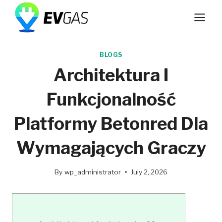
Skip
to
content
BLOGS
Architektura I
Funkcjonalność
Platformy Betonred Dla
Wymagających Graczy
By
wp_administrator
July 2, 2026