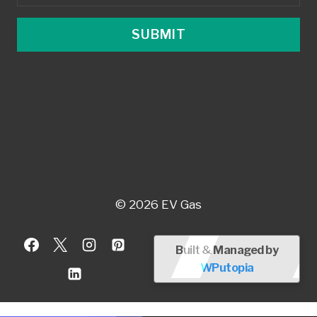
SUBMIT
© 2026 EV Gas
Built & Managed by
WPutopia