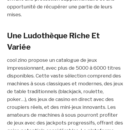
opportunité de récupérer une partie de leurs
mises.
Une Ludothèque Riche Et
Variée
cool zino propose un catalogue de jeux
impressionnant, avec plus de 5000 à 6000 titres
disponibles. Cette vaste sélection comprend des
machines à sous classiques et modernes, des jeux
de table traditionnels (blackjack, roulette,
poker…), des jeux de casino en direct avec des
croupiers réels, et des mini-jeux innovants. Les
amateurs de machines à sous pourront profiter
de jeux avec des jackpots progressifs, offrant des