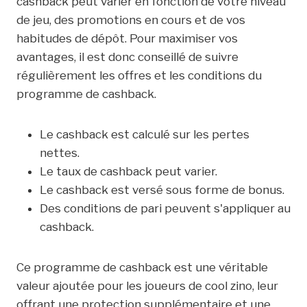
cashback peut varier en fonction de votre niveau
de jeu, des promotions en cours et de vos
habitudes de dépôt. Pour maximiser vos
avantages, il est donc conseillé de suivre
régulièrement les offres et les conditions du
programme de cashback.
Le cashback est calculé sur les pertes
nettes.
Le taux de cashback peut varier.
Le cashback est versé sous forme de bonus.
Des conditions de pari peuvent s'appliquer au
cashback.
Ce programme de cashback est une véritable
valeur ajoutée pour les joueurs de cool zino, leur
offrant une protection supplémentaire et une