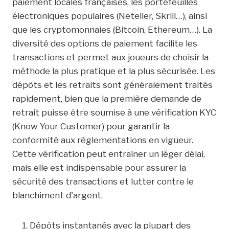
paiement locales françaises, les portefeuilles
électroniques populaires (Neteller, Skrill…), ainsi
que les cryptomonnaies (Bitcoin, Ethereum…). La
diversité des options de paiement facilite les
transactions et permet aux joueurs de choisir la
méthode la plus pratique et la plus sécurisée. Les
dépôts et les retraits sont généralement traités
rapidement, bien que la première demande de
retrait puisse être soumise à une vérification KYC
(Know Your Customer) pour garantir la
conformité aux réglementations en vigueur.
Cette vérification peut entraîner un léger délai,
mais elle est indispensable pour assurer la
sécurité des transactions et lutter contre le
blanchiment d'argent.
Dépôts instantanés avec la plupart des