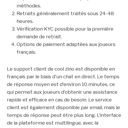
méthodes.
Retraits généralement traités sous 24-48
heures.
Vérification KYC possible pour la première
demande de retrait.
Options de paiement adaptées aux joueurs
français.
Le support client de cool zino est disponible en
français par le biais d'un chat en direct. Le temps
de réponse moyen est d'environ 10 minutes, ce
qui permet aux joueurs d'obtenir une assistance
rapide et efficace en cas de besoin. Le service
client est également disponible par email, mais le
temps de réponse peut être plus long. L'interface
de la plateforme est multilingue, avec la