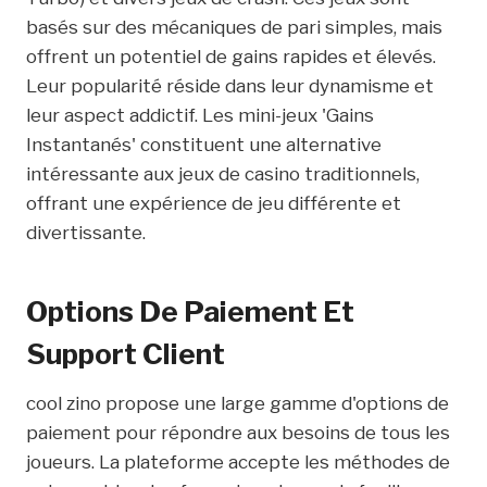
basés sur des mécaniques de pari simples, mais
offrent un potentiel de gains rapides et élevés.
Leur popularité réside dans leur dynamisme et
leur aspect addictif. Les mini-jeux 'Gains
Instantanés' constituent une alternative
intéressante aux jeux de casino traditionnels,
offrant une expérience de jeu différente et
divertissante.
Options De Paiement Et
Support Client
cool zino propose une large gamme d'options de
paiement pour répondre aux besoins de tous les
joueurs. La plateforme accepte les méthodes de