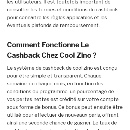
les utilisateurs. Il est toutefois important de
consulter les termes et conditions du cashback
pour connaître les règles applicables et les
éventuels plafonds de remboursement.
Comment Fonctionne Le
Cashback Chez Cool Zino ?
Le système de cashback de cool zino est conçu
pour être simple et transparent. Chaque
semaine, ou chaque mois, en fonction des
conditions du programme, un pourcentage de
vos pertes nettes est crédité sur votre compte
sous forme de bonus. Ce bonus peut ensuite être
utilisé pour effectuer de nouveaux paris, offrant
ainsi une seconde chance de gagner. Le taux de