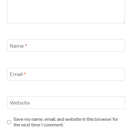
Name
*
Email
*
Website
Save my name, email, and website in this browser for
the next time I comment.