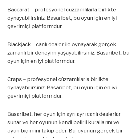
Baccarat – profesyonel cüzzamlılarla birlikte
oynayabilirsiniz. Basaribet, bu oyun için en iyi
çevrimiçi platformdur.
Blackjack – canlı dealer ile oynayarak gerçek
zamanlı bir deneyim yaşayabilirsiniz. Basaribet, bu
oyun için en iyi platformdur.
Craps – profesyonel cüzzamlılarla birlikte
oynayabilirsiniz. Basaribet, bu oyun için en iyi
çevrimiçi platformdur.
Basaribet, her oyun için ayrı ayrı canlı dealerlar
sunar ve her oyunun kendi belirli kurallarını ve
oyun biçimini takip eder. Bu, oyunun gerçek bir