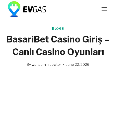
Skip
to
content
BLOGS
BasariBet Casino Giriş –
Canlı Casino Oyunları
By
wp_administrator
June 22, 2026
BasariBet Casino
Giriş – Canlı Casino
Oyunları