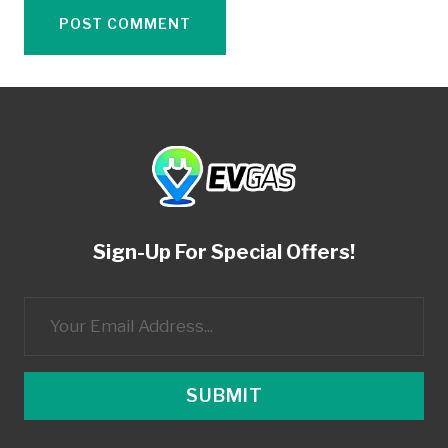
Sign-Up For Special Offers!
SUBMIT