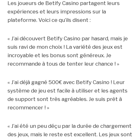
Les joueurs de Betify Casino partagent leurs
expériences et leurs impressions sur la
plateforme. Voici ce qu’ils disent :
« J’ai découvert Betify Casino par hasard, mais je
suis ravi de mon choix ! La variété des jeux est
incroyable et les bonus sont généreux. Je
recommande à tous de tenter leur chance ! »
« J’ai déjà gagné 500€ avec Betify Casino ! Leur
système de jeu est facile à utiliser et les agents
de support sont très agréables. Je suis prêt à
recommencer ! »
« J’ai été un peu déçu par la durée de chargement
des jeux, mais le reste est excellent. Les jeux sont