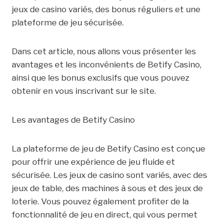
jeux de casino variés, des bonus réguliers et une
plateforme de jeu sécurisée.
Dans cet article, nous allons vous présenter les
avantages et les inconvénients de Betify Casino,
ainsi que les bonus exclusifs que vous pouvez
obtenir en vous inscrivant sur le site.
Les avantages de Betify Casino
La plateforme de jeu de Betify Casino est conçue
pour offrir une expérience de jeu fluide et
sécurisée. Les jeux de casino sont variés, avec des
jeux de table, des machines à sous et des jeux de
loterie. Vous pouvez également profiter de la
fonctionnalité de jeu en direct, qui vous permet