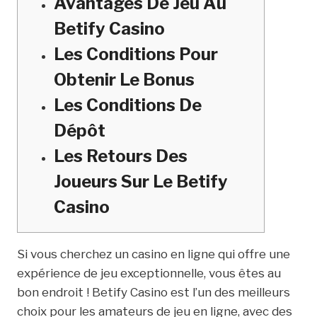
Avantages De Jeu Au
Betify Casino
Les Conditions Pour
Obtenir Le Bonus
Les Conditions De
Dépôt
Les Retours Des
Joueurs Sur Le Betify
Casino
Si vous cherchez un casino en ligne qui offre une
expérience de jeu exceptionnelle, vous êtes au
bon endroit ! Betify Casino est l’un des meilleurs
choix pour les amateurs de jeu en ligne, avec des