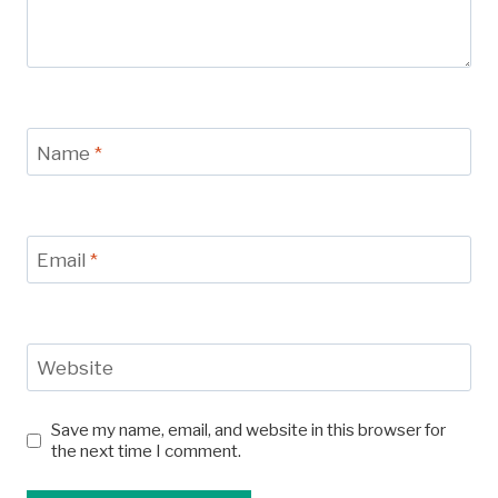
Name
*
Email
*
Website
Save my name, email, and website in this browser for
the next time I comment.