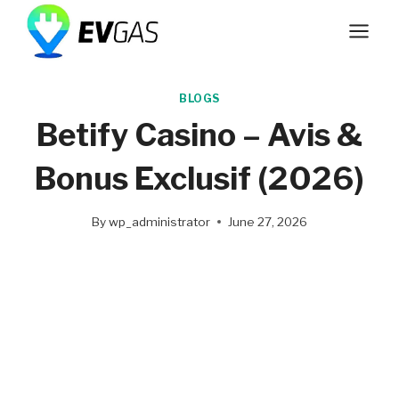
Skip
to
content
BLOGS
Betify Casino – Avis &
Bonus Exclusif (2026)
By
wp_administrator
June 27, 2026
Betify Casino – Avis
& Bonus Exclusif
(2026)