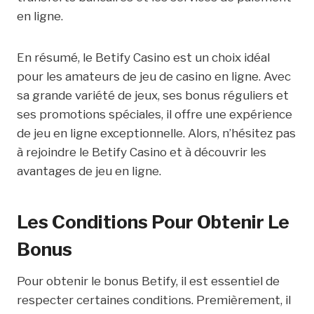
en ligne.
En résumé, le Betify Casino est un choix idéal
pour les amateurs de jeu de casino en ligne. Avec
sa grande variété de jeux, ses bonus réguliers et
ses promotions spéciales, il offre une expérience
de jeu en ligne exceptionnelle. Alors, n’hésitez pas
à rejoindre le Betify Casino et à découvrir les
avantages de jeu en ligne.
Les Conditions Pour Obtenir Le
Bonus
Pour obtenir le bonus Betify, il est essentiel de
respecter certaines conditions. Premièrement, il