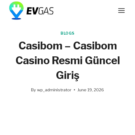
Skip
to
content
BLOGS
Casibom – Casibom
Casino Resmi Güncel
Giriş
By
wp_administrator
June 19, 2026
Casibom – Casibom
Casino Resmi Güncel