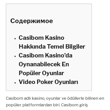
Содержимое
Casibom Kasino
Hakkında Temel Bilgiler
Casibom Kasino’da
Oynanabilecek En
Popüler Oyunlar
Video Poker Oyunları
Casibom adlı kasino, oyunlar ve ödüllerle bilinen en
popüler platformlardan biri. Casibom giriş