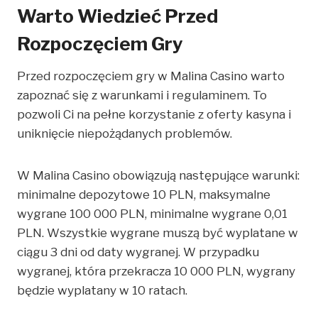
Warto Wiedzieć Przed
Rozpoczęciem Gry
Przed rozpoczęciem gry w Malina Casino warto
zapoznać się z warunkami i regulaminem. To
pozwoli Ci na pełne korzystanie z oferty kasyna i
uniknięcie niepożądanych problemów.
W Malina Casino obowiązują następujące warunki:
minimalne depozytowe 10 PLN, maksymalne
wygrane 100 000 PLN, minimalne wygrane 0,01
PLN. Wszystkie wygrane muszą być wyplatane w
ciągu 3 dni od daty wygranej. W przypadku
wygranej, która przekracza 10 000 PLN, wygrany
będzie wyplatany w 10 ratach.