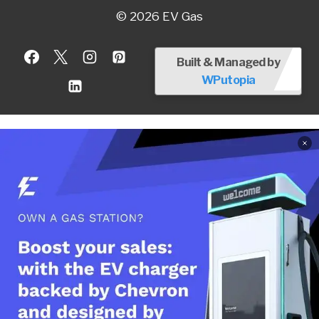
© 2026 EV Gas
Built & Managed by
WPutopia