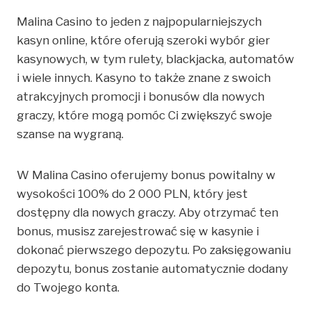
Malina Casino to jeden z najpopularniejszych
kasyn online, które oferują szeroki wybór gier
kasynowych, w tym rulety, blackjacka, automatów
i wiele innych. Kasyno to także znane z swoich
atrakcyjnych promocji i bonusów dla nowych
graczy, które mogą pomóc Ci zwiększyć swoje
szanse na wygraną.
W Malina Casino oferujemy bonus powitalny w
wysokości 100% do 2 000 PLN, który jest
dostępny dla nowych graczy. Aby otrzymać ten
bonus, musisz zarejestrować się w kasynie i
dokonać pierwszego depozytu. Po zaksięgowaniu
depozytu, bonus zostanie automatycznie dodany
do Twojego konta.