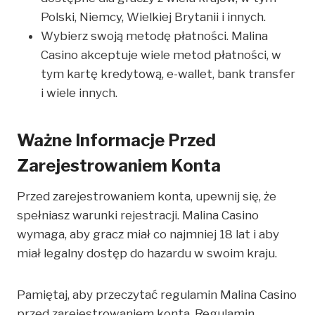
Polski, Niemcy, Wielkiej Brytanii i innych.
Wybierz swoją metodę płatności. Malina
Casino akceptuje wiele metod płatności, w
tym kartę kredytową, e-wallet, bank transfer
i wiele innych.
Ważne Informacje Przed
Zarejestrowaniem Konta
Przed zarejestrowaniem konta, upewnij się, że
spełniasz warunki rejestracji. Malina Casino
wymaga, aby gracz miał co najmniej 18 lat i aby
miał legalny dostęp do hazardu w swoim kraju.
Pamiętaj, aby przeczytać regulamin Malina Casino
przed zarejestrowaniem konta. Regulamin