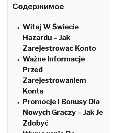
Содержимое
Witaj W Świecie
Hazardu – Jak
Zarejestrować Konto
Ważne Informacje
Przed
Zarejestrowaniem
Konta
Promocje I Bonusy Dla
Nowych Graczy – Jak Je
Zdobyć