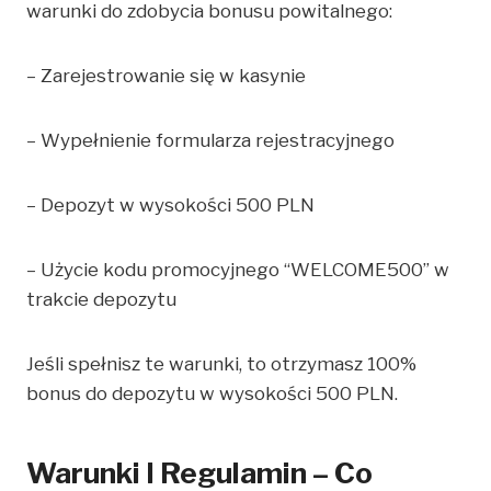
warunki do zdobycia bonusu powitalnego:
– Zarejestrowanie się w kasynie
– Wypełnienie formularza rejestracyjnego
– Depozyt w wysokości 500 PLN
– Użycie kodu promocyjnego “WELCOME500” w
trakcie depozytu
Jeśli spełnisz te warunki, to otrzymasz 100%
bonus do depozytu w wysokości 500 PLN.
Warunki I Regulamin – Co