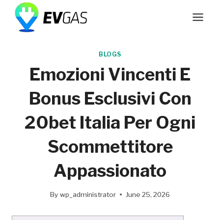
Skip
to
content
BLOGS
Emozioni Vincenti E
Bonus Esclusivi Con
20bet Italia Per Ogni
Scommettitore
Appassionato
By
wp_administrator
June 25, 2026