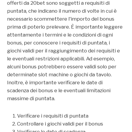
offerti da 20bet sono soggetti a requisiti di
puntata, che indicano il numero di volte in cui è
necessario scommettere l'importo del bonus
prima di poterlo prelevare. È importante leggere
attentamente i termini e le condizioni di ogni
bonus, per conoscere i requisiti di puntata, i
giochi validi per il raggiungimento dei requisiti e
le eventuali restrizioni applicabili. Ad esempio,
alcuni bonus potrebbero essere validi solo per
determinate slot machine o giochi da tavolo.
Inoltre, è importante verificare le date di
scadenza dei bonus e le eventuali limitazioni
massime di puntata.
Verificare i requisiti di puntata
Controllare i giochi validi per il bonus
Verificare le date di scadenza