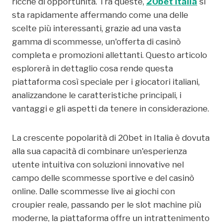
ricche di opportunità. Tra queste,
20bet italia
si
sta rapidamente affermando come una delle
scelte più interessanti, grazie ad una vasta
gamma di scommesse, un'offerta di casinò
completa e promozioni allettanti. Questo articolo
esplorerà in dettaglio cosa rende questa
piattaforma così speciale per i giocatori italiani,
analizzandone le caratteristiche principali, i
vantaggi e gli aspetti da tenere in considerazione.
La crescente popolarità di 20bet in Italia è dovuta
alla sua capacità di combinare un'esperienza
utente intuitiva con soluzioni innovative nel
campo delle scommesse sportive e del casinò
online. Dalle scommesse live ai giochi con
croupier reale, passando per le slot machine più
moderne, la piattaforma offre un intrattenimento