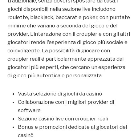
tradizionale, senza doversi spostare da casa. I
giochi disponibili nella sezione live includono
roulette, blackjack, baccarat e poker, con puntate
minime che variano a seconda del gioco e del
provider. L'interazione con il croupier e con gli altri
giocatori rende l'esperienza di gioco più sociale e
coinvolgente. La possibilità di giocare con
croupier reali è particolarmente apprezzata dai
giocatori più esperti, che cercano un'esperienza
di gioco più autentica e personalizzata.
Vasta selezione di giochi da casinò
Collaborazione con i migliori provider di
software
Sezione casinò live con croupier reali
Bonus e promozioni dedicate ai giocatori del
casinò