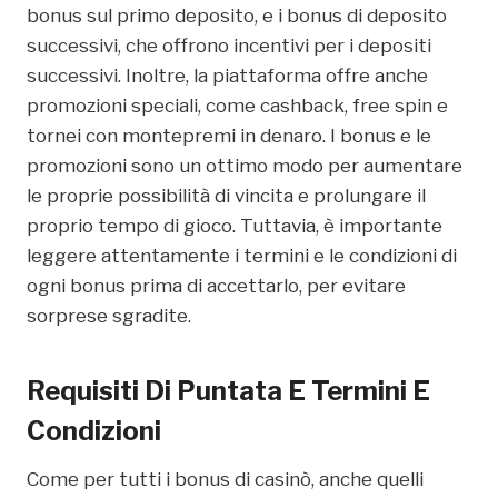
bonus sul primo deposito, e i bonus di deposito
successivi, che offrono incentivi per i depositi
successivi. Inoltre, la piattaforma offre anche
promozioni speciali, come cashback, free spin e
tornei con montepremi in denaro. I bonus e le
promozioni sono un ottimo modo per aumentare
le proprie possibilità di vincita e prolungare il
proprio tempo di gioco. Tuttavia, è importante
leggere attentamente i termini e le condizioni di
ogni bonus prima di accettarlo, per evitare
sorprese sgradite.
Requisiti Di Puntata E Termini E
Condizioni
Come per tutti i bonus di casinò, anche quelli