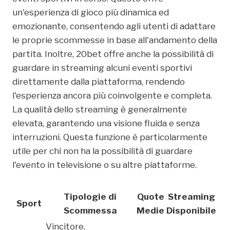
un'esperienza di gioco più dinamica ed
emozionante, consentendo agli utenti di adattare
le proprie scommesse in base all'andamento della
partita. Inoltre, 20bet offre anche la possibilità di
guardare in streaming alcuni eventi sportivi
direttamente dalla piattaforma, rendendo
l'esperienza ancora più coinvolgente e completa.
La qualità dello streaming è generalmente
elevata, garantendo una visione fluida e senza
interruzioni. Questa funzione è particolarmente
utile per chi non ha la possibilità di guardare
l'evento in televisione o su altre piattaforme.
Tipologie di
Quote
Streaming
Sport
Scommessa
Medie
Disponibile
Vincitore,