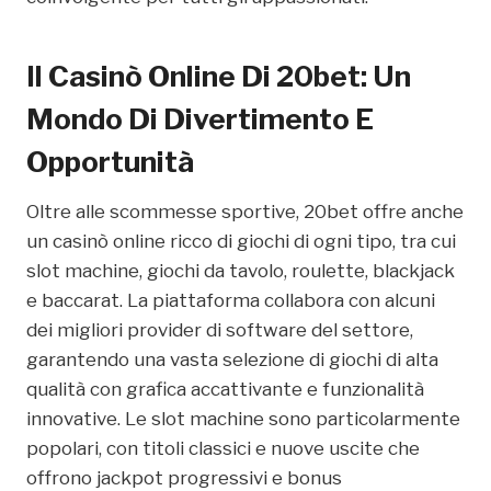
Il Casinò Online Di 20bet: Un
Mondo Di Divertimento E
Opportunità
Oltre alle scommesse sportive, 20bet offre anche
un casinò online ricco di giochi di ogni tipo, tra cui
slot machine, giochi da tavolo, roulette, blackjack
e baccarat. La piattaforma collabora con alcuni
dei migliori provider di software del settore,
garantendo una vasta selezione di giochi di alta
qualità con grafica accattivante e funzionalità
innovative. Le slot machine sono particolarmente
popolari, con titoli classici e nuove uscite che
offrono jackpot progressivi e bonus