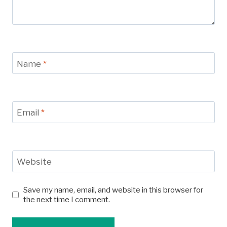
Name
*
Email
*
Website
Save my name, email, and website in this browser for
the next time I comment.