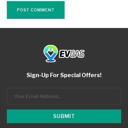
Sign-Up For Special Offers!
SUBMIT