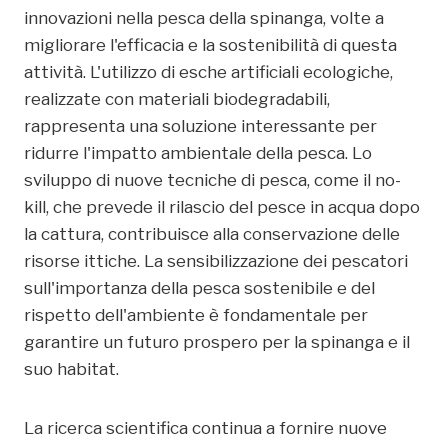
innovazioni nella pesca della spinanga, volte a
migliorare l'efficacia e la sostenibilità di questa
attività. L'utilizzo di esche artificiali ecologiche,
realizzate con materiali biodegradabili,
rappresenta una soluzione interessante per
ridurre l'impatto ambientale della pesca. Lo
sviluppo di nuove tecniche di pesca, come il no-
kill, che prevede il rilascio del pesce in acqua dopo
la cattura, contribuisce alla conservazione delle
risorse ittiche. La sensibilizzazione dei pescatori
sull'importanza della pesca sostenibile e del
rispetto dell'ambiente è fondamentale per
garantire un futuro prospero per la spinanga e il
suo habitat.
La ricerca scientifica continua a fornire nuove