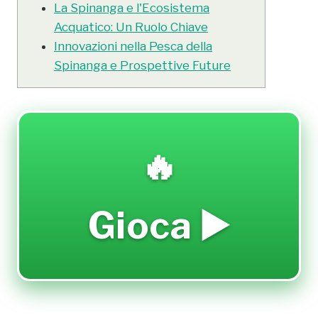
La Spinanga e l'Ecosistema
Acquatico: Un Ruolo Chiave
Innovazioni nella Pesca della
Spinanga e Prospettive Future
🔥
Gioca ▶️