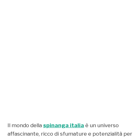
Esplorando
Luniverso Della
Spinanga Italia,
Strategie Vincenti E
Consigli Pratici Per
Appassionati
Il mondo della
spinanga italia
è un universo
affascinante, ricco di sfumature e potenzialità per