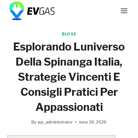
Skip
to
content
BLOGS
Esplorando Luniverso
Della Spinanga Italia,
Strategie Vincenti E
Consigli Pratici Per
Appassionati
By
wp_administrator
June 26, 2026