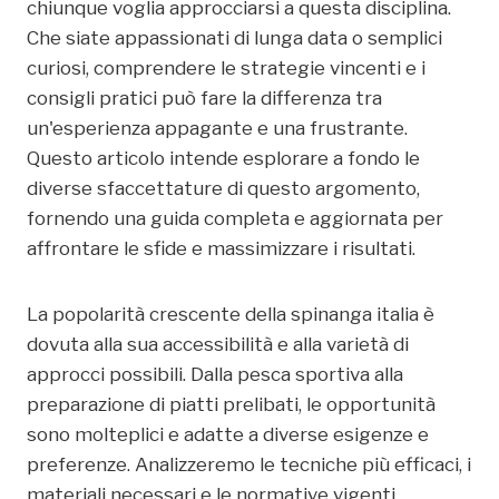
chiunque voglia approcciarsi a questa disciplina.
Che siate appassionati di lunga data o semplici
curiosi, comprendere le strategie vincenti e i
consigli pratici può fare la differenza tra
un'esperienza appagante e una frustrante.
Questo articolo intende esplorare a fondo le
diverse sfaccettature di questo argomento,
fornendo una guida completa e aggiornata per
affrontare le sfide e massimizzare i risultati.
La popolarità crescente della spinanga italia è
dovuta alla sua accessibilità e alla varietà di
approcci possibili. Dalla pesca sportiva alla
preparazione di piatti prelibati, le opportunità
sono molteplici e adatte a diverse esigenze e
preferenze. Analizzeremo le tecniche più efficaci, i
materiali necessari e le normative vigenti,