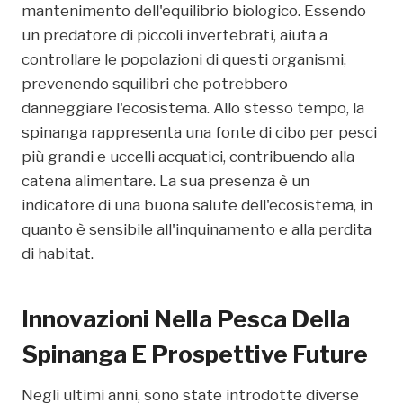
mantenimento dell'equilibrio biologico. Essendo
un predatore di piccoli invertebrati, aiuta a
controllare le popolazioni di questi organismi,
prevenendo squilibri che potrebbero
danneggiare l'ecosistema. Allo stesso tempo, la
spinanga rappresenta una fonte di cibo per pesci
più grandi e uccelli acquatici, contribuendo alla
catena alimentare. La sua presenza è un
indicatore di una buona salute dell'ecosistema, in
quanto è sensibile all'inquinamento e alla perdita
di habitat.
Innovazioni Nella Pesca Della
Spinanga E Prospettive Future
Negli ultimi anni, sono state introdotte diverse