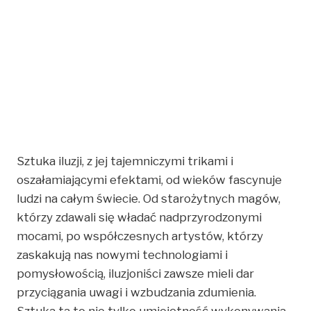
Sztuki Od Dawna Do
Współczesności
Przez Happy Jokers
Sztuka iluzji, z jej tajemniczymi trikami i
oszałamiającymi efektami, od wieków fascynuje
ludzi na całym świecie. Od starożytnych magów,
którzy zdawali się władać nadprzyrodzonymi
mocami, po współczesnych artystów, którzy
zaskakują nas nowymi technologiami i
pomysłowością, iluzjoniści zawsze mieli dar
przyciągania uwagi i wzbudzania zdumienia.
Sztuka ta to nie tylko umiejętność wykonywania