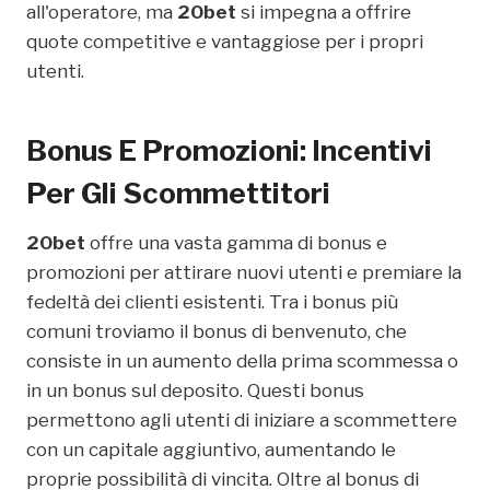
all'operatore, ma
20bet
si impegna a offrire
quote competitive e vantaggiose per i propri
utenti.
Bonus E Promozioni: Incentivi
Per Gli Scommettitori
20bet
offre una vasta gamma di bonus e
promozioni per attirare nuovi utenti e premiare la
fedeltà dei clienti esistenti. Tra i bonus più
comuni troviamo il bonus di benvenuto, che
consiste in un aumento della prima scommessa o
in un bonus sul deposito. Questi bonus
permettono agli utenti di iniziare a scommettere
con un capitale aggiuntivo, aumentando le
proprie possibilità di vincita. Oltre al bonus di