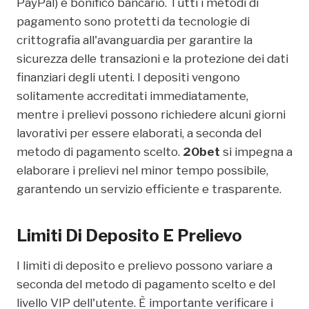
PayPal) e bonifico bancario. Tutti i metodi di
pagamento sono protetti da tecnologie di
crittografia all'avanguardia per garantire la
sicurezza delle transazioni e la protezione dei dati
finanziari degli utenti. I depositi vengono
solitamente accreditati immediatamente,
mentre i prelievi possono richiedere alcuni giorni
lavorativi per essere elaborati, a seconda del
metodo di pagamento scelto.
20bet
si impegna a
elaborare i prelievi nel minor tempo possibile,
garantendo un servizio efficiente e trasparente.
Limiti Di Deposito E Prelievo
I limiti di deposito e prelievo possono variare a
seconda del metodo di pagamento scelto e del
livello VIP dell'utente. È importante verificare i