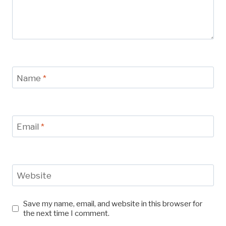
Name
*
Email
*
Website
Save my name, email, and website in this browser for
the next time I comment.