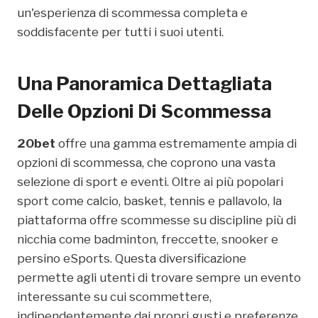
un'esperienza di scommessa completa e
soddisfacente per tutti i suoi utenti.
Una Panoramica Dettagliata
Delle Opzioni Di Scommessa
20bet
offre una gamma estremamente ampia di
opzioni di scommessa, che coprono una vasta
selezione di sport e eventi. Oltre ai più popolari
sport come calcio, basket, tennis e pallavolo, la
piattaforma offre scommesse su discipline più di
nicchia come badminton, freccette, snooker e
persino eSports. Questa diversificazione
permette agli utenti di trovare sempre un evento
interessante su cui scommettere,
indipendentemente dai propri gusti e preferenze.