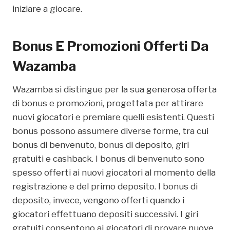
iniziare a giocare.
Bonus E Promozioni Offerti Da
Wazamba
Wazamba si distingue per la sua generosa offerta
di bonus e promozioni, progettata per attirare
nuovi giocatori e premiare quelli esistenti. Questi
bonus possono assumere diverse forme, tra cui
bonus di benvenuto, bonus di deposito, giri
gratuiti e cashback. I bonus di benvenuto sono
spesso offerti ai nuovi giocatori al momento della
registrazione e del primo deposito. I bonus di
deposito, invece, vengono offerti quando i
giocatori effettuano depositi successivi. I giri
gratuiti consentono ai giocatori di provare nuove