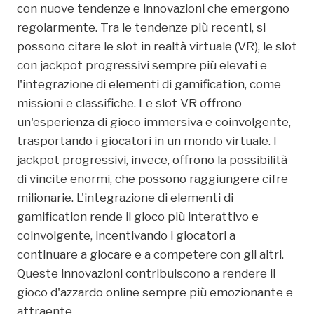
con nuove tendenze e innovazioni che emergono
regolarmente. Tra le tendenze più recenti, si
possono citare le slot in realtà virtuale (VR), le slot
con jackpot progressivi sempre più elevati e
l'integrazione di elementi di gamification, come
missioni e classifiche. Le slot VR offrono
un'esperienza di gioco immersiva e coinvolgente,
trasportando i giocatori in un mondo virtuale. I
jackpot progressivi, invece, offrono la possibilità
di vincite enormi, che possono raggiungere cifre
milionarie. L'integrazione di elementi di
gamification rende il gioco più interattivo e
coinvolgente, incentivando i giocatori a
continuare a giocare e a competere con gli altri.
Queste innovazioni contribuiscono a rendere il
gioco d'azzardo online sempre più emozionante e
attraente.