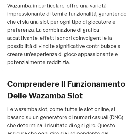
Wazamba, in particolare, offre una varietà
impressionante di temi e funzionalità, garantendo
che ci sia una slot per ogni tipo di giocatore e
preferenza. La combinazione di grafica
accattivante, effetti sonori coinvolgenti e la
possibilità di vincite significative contribuisce a
creare un'esperienza di gioco appassionante e
potenzialmente redditizia.
Comprendere Il Funzionamento
Delle Wazamba Slot
Le wazamba slot, come tutte le slot online, si
basano su un generatore di numeri casuali (RNG)
che determina il risultato di ogni giro. Questo
assicura che ogni giro sia indipendente dal