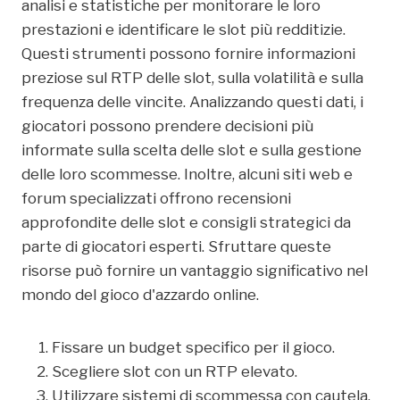
analisi e statistiche per monitorare le loro
prestazioni e identificare le slot più redditizie.
Questi strumenti possono fornire informazioni
preziose sul RTP delle slot, sulla volatilità e sulla
frequenza delle vincite. Analizzando questi dati, i
giocatori possono prendere decisioni più
informate sulla scelta delle slot e sulla gestione
delle loro scommesse. Inoltre, alcuni siti web e
forum specializzati offrono recensioni
approfondite delle slot e consigli strategici da
parte di giocatori esperti. Sfruttare queste
risorse può fornire un vantaggio significativo nel
mondo del gioco d'azzardo online.
Fissare un budget specifico per il gioco.
Scegliere slot con un RTP elevato.
Utilizzare sistemi di scommessa con cautela.