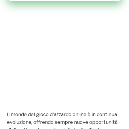
Incredibili Possibilità
Di Vincita Attraverso
Wazamba Slot E
Bonus Esclusivi Per
Giocatori Esperti
Il mondo del gioco d'azzardo online è in continua
evoluzione, offrendo sempre nuove opportunità