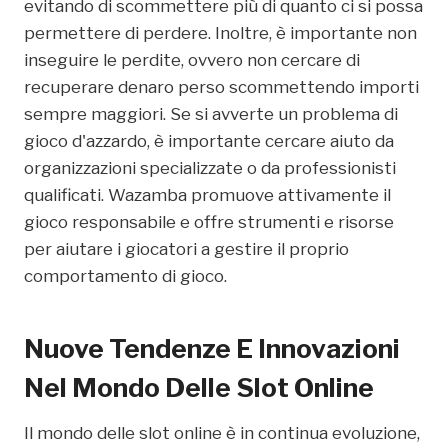
evitando di scommettere più di quanto ci si possa
permettere di perdere. Inoltre, è importante non
inseguire le perdite, ovvero non cercare di
recuperare denaro perso scommettendo importi
sempre maggiori. Se si avverte un problema di
gioco d'azzardo, è importante cercare aiuto da
organizzazioni specializzate o da professionisti
qualificati. Wazamba promuove attivamente il
gioco responsabile e offre strumenti e risorse
per aiutare i giocatori a gestire il proprio
comportamento di gioco.
Nuove Tendenze E Innovazioni
Nel Mondo Delle Slot Online
Il mondo delle slot online è in continua evoluzione,