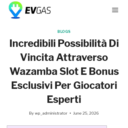
Skip
to
content
BLOGS
Incredibili Possibilità Di
Vincita Attraverso
Wazamba Slot E Bonus
Esclusivi Per Giocatori
Esperti
By
wp_administrator
June 25, 2026