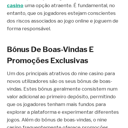
casino
uma opção atraente. É fundamental, no
entanto, que os jogadores estejam conscientes
dos riscos associados ao jogo online e joguem de
forma responsável.
Bónus De Boas-Vindas E
Promoções Exclusivas
Um dos principais atrativos do nine casino para
novos utilizadores são os seus bónus de boas-
vindas. Estes bónus geralmente consistem num
valor adicional ao primeiro depósito, permitindo
que os jogadores tenham mais fundos para
explorar a plataforma e experimentar diferentes
jogos. Além do bónus de boas-vindas, o nine
casino frequentemente oferece promoções