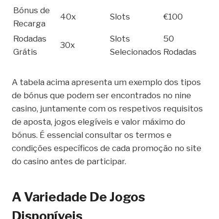
Bónus de
40x
Slots
€100
Recarga
Rodadas
Slots
50
30x
Grátis
Selecionados
Rodadas
A tabela acima apresenta um exemplo dos tipos
de bónus que podem ser encontrados no nine
casino, juntamente com os respetivos requisitos
de aposta, jogos elegíveis e valor máximo do
bónus. É essencial consultar os termos e
condições específicos de cada promoção no site
do casino antes de participar.
A Variedade De Jogos
Disponíveis