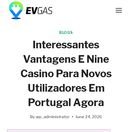
Skip
to
content
BLOGS
Interessantes
Vantagens E Nine
Casino Para Novos
Utilizadores Em
Portugal Agora
By
wp_administrator
June 24, 2026