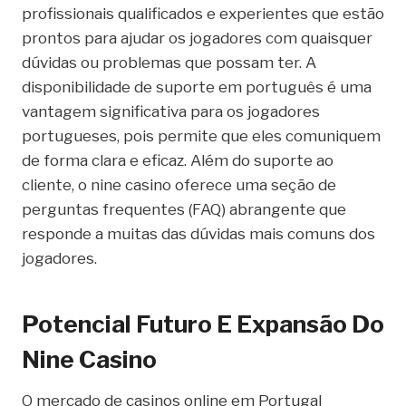
profissionais qualificados e experientes que estão
prontos para ajudar os jogadores com quaisquer
dúvidas ou problemas que possam ter. A
disponibilidade de suporte em português é uma
vantagem significativa para os jogadores
portugueses, pois permite que eles comuniquem
de forma clara e eficaz. Além do suporte ao
cliente, o nine casino oferece uma seção de
perguntas frequentes (FAQ) abrangente que
responde a muitas das dúvidas mais comuns dos
jogadores.
Potencial Futuro E Expansão Do
Nine Casino
O mercado de casinos online em Portugal