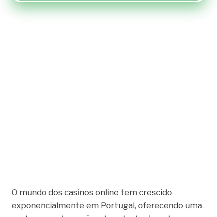
Interessantes
Vantagens E Nine
Casino Para Novos
Utilizadores Em
Portugal Agora
O mundo dos casinos online tem crescido
exponencialmente em Portugal, oferecendo uma