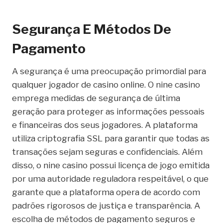
Segurança E Métodos De
Pagamento
A segurança é uma preocupação primordial para
qualquer jogador de casino online. O nine casino
emprega medidas de segurança de última
geração para proteger as informações pessoais
e financeiras dos seus jogadores. A plataforma
utiliza criptografia SSL para garantir que todas as
transações sejam seguras e confidenciais. Além
disso, o nine casino possui licença de jogo emitida
por uma autoridade reguladora respeitável, o que
garante que a plataforma opera de acordo com
padrões rigorosos de justiça e transparência. A
escolha de métodos de pagamento seguros e