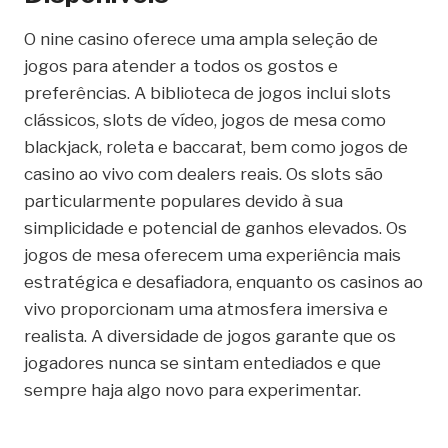
O nine casino oferece uma ampla seleção de
jogos para atender a todos os gostos e
preferências. A biblioteca de jogos inclui slots
clássicos, slots de vídeo, jogos de mesa como
blackjack, roleta e baccarat, bem como jogos de
casino ao vivo com dealers reais. Os slots são
particularmente populares devido à sua
simplicidade e potencial de ganhos elevados. Os
jogos de mesa oferecem uma experiência mais
estratégica e desafiadora, enquanto os casinos ao
vivo proporcionam uma atmosfera imersiva e
realista. A diversidade de jogos garante que os
jogadores nunca se sintam entediados e que
sempre haja algo novo para experimentar.