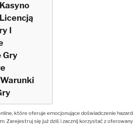
 Kasyno
 Licencją
y I
e
 Gry
we
 Warunki
Gry
 online, które oferuje emocjonujące doświadczenie haza
 Zarejestruj się już dziś i zacznij korzystać z oferowany