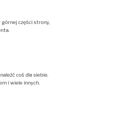
 górnej części strony,
nta.
leźć coś dla siebie.
m i wiele innych.