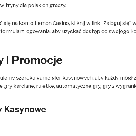
witryny dla polskich graczy.
 się na konto Lemon Casino, kliknij w link “Zaloguj się” w
 formularz logowania, aby uzyskać dostęp do swojego ko
y I Promocje
jemy szeroką gamę gier kasynowych, aby każdy mógł zna
 gry karciane, ruletke, automatyczne gry, gry z wygranie
y Kasynowe