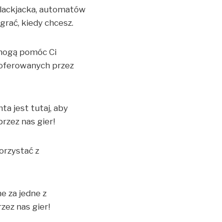
blackjacka, automatów
grać, kiedy chcesz.
 mogą pomóc Ci
z oferowanych przez
ta jest tutaj, aby
rzez nas gier!
korzystać z
e za jedne z
rzez nas gier!