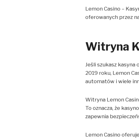
Lemon Casino – Kasyno 
oferowanych przez nas
Witryna K
Jeśli szukasz kasyna 
2019 roku, Lemon Casi
automatów i wiele in
Witryna Lemon Casino
To oznacza, że kasyn
zapewnia bezpieczeńs
Lemon Casino oferuje