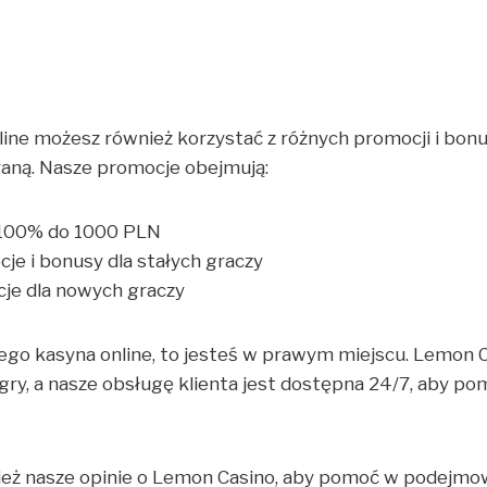
ine możesz również korzystać z różnych promocji i bon
aną. Nasze promocje obejmują:
100% do 1000 PLN
je i bonusy dla stałych graczy
je dla nowych graczy
zego kasyna online, to jesteś w prawym miejscu. Lemon 
gry, a nasze obsługę klienta jest dostępna 24/7, aby p
ż nasze opinie o Lemon Casino, aby pomoć w podejmowa