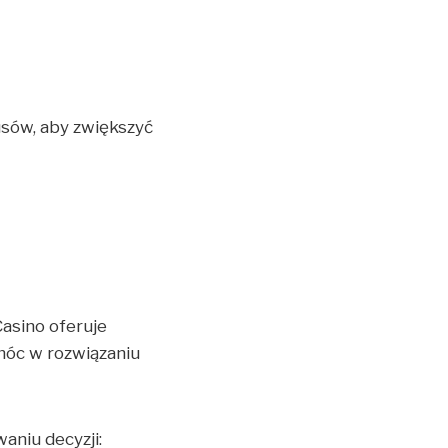
usów, aby zwiększyć
Casino oferuje
omóc w rozwiązaniu
niu decyzji: