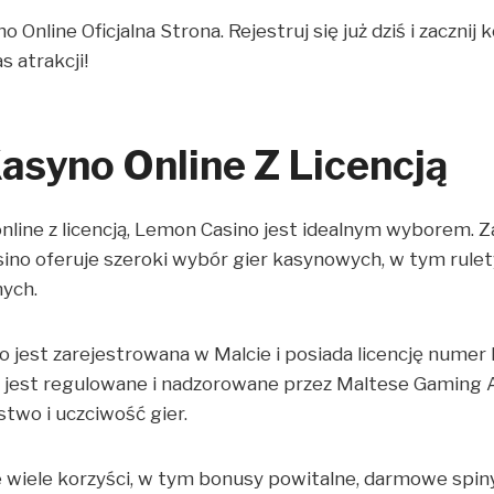
Online Oficjalna Strona. Rejestruj się już dziś i zacznij 
 atrakcji!
asyno Online Z Licencją
online z licencją, Lemon Casino jest idealnym wyborem.
no oferuje szeroki wybór gier kasynowych, w tym rulety
nych.
 jest zarejestrowana w Malcie i posiada licencję num
o jest regulowane i nadzorowane przez Maltese Gaming A
two i uczciwość gier.
 wiele korzyści, w tym bonusy powitalne, darmowe spiny 