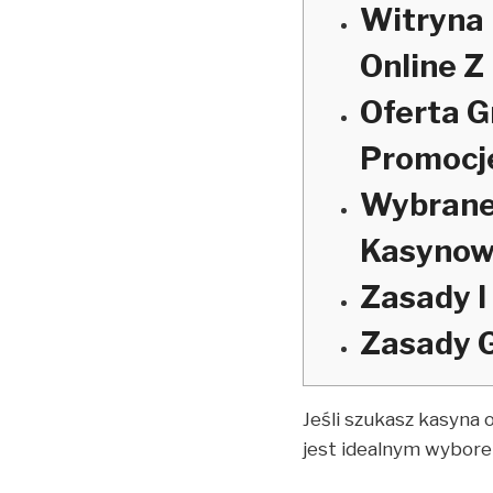
Witryna
Online Z
Oferta Gr
Promocj
Wybrane
Kasyno
Zasady I
Zasady 
Jeśli szukasz kasyna
jest idealnym wyborem.