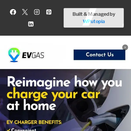
Built & Managed by
WPutopia