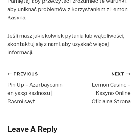
Pamiętaj, aby przeczytać i zrozumieć te warunki,
aby uniknąć problemów z korzystaniem z Lemon
Kasyna.
Jeśli masz jakiekolwiek pytania lub wątpliwości,
skontaktuj się z nami, aby uzyskać więcej
informacji.
Post
PREVIOUS
NEXT
Pin Up – Azərbaycanın
Lemon Casino –
Navigation
ən yaxşı kazinosu |
Kasyno Online
Rəsmi sayt
Oficjalna Strona
Leave A Reply