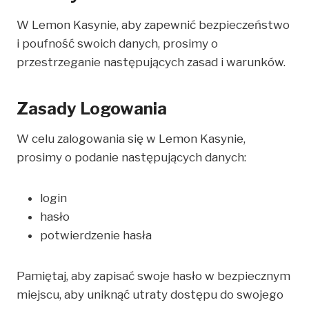
W Lemon Kasynie, aby zapewnić bezpieczeństwo
i poufność swoich danych, prosimy o
przestrzeganie następujących zasad i warunków.
Zasady Logowania
W celu zalogowania się w Lemon Kasynie,
prosimy o podanie następujących danych:
login
hasło
potwierdzenie hasła
Pamiętaj, aby zapisać swoje hasło w bezpiecznym
miejscu, aby uniknąć utraty dostępu do swojego