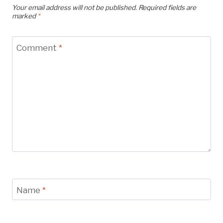
Your email address will not be published.
Required fields are
marked
*
Comment
*
Name
*