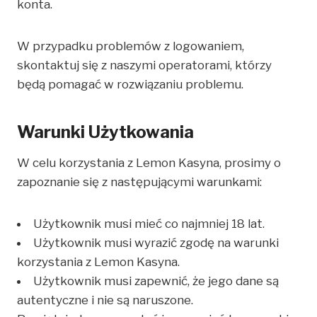
konta.
W przypadku problemów z logowaniem,
skontaktuj się z naszymi operatorami, którzy
będą pomagać w rozwiązaniu problemu.
Warunki Użytkowania
W celu korzystania z Lemon Kasyna, prosimy o
zapoznanie się z następującymi warunkami:
Użytkownik musi mieć co najmniej 18 lat.
Użytkownik musi wyrazić zgodę na warunki
korzystania z Lemon Kasyna.
Użytkownik musi zapewnić, że jego dane są
autentyczne i nie są naruszone.