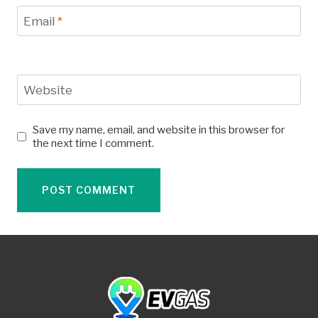
Email
*
Website
Save my name, email, and website in this browser for
the next time I comment.