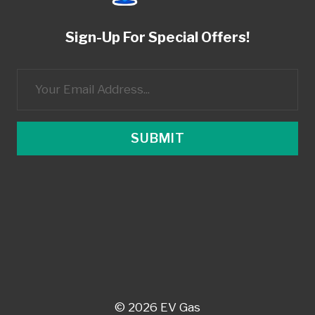
Sign-Up For Special Offers!
SUBMIT
© 2026 EV Gas