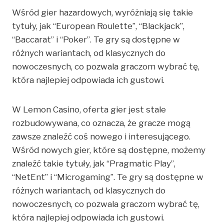
Wśród gier hazardowych, wyróżniają się takie
tytuły, jak “European Roulette”, “Blackjack”,
“Baccarat” i “Poker”. Te gry są dostępne w
różnych wariantach, od klasycznych do
nowoczesnych, co pozwala graczom wybrać tę,
która najlepiej odpowiada ich gustowi.
W Lemon Casino, oferta gier jest stale
rozbudowywana, co oznacza, że gracze mogą
zawsze znaleźć coś nowego i interesującego.
Wśród nowych gier, które są dostępne, możemy
znaleźć takie tytuły, jak “Pragmatic Play”,
“NetEnt” i “Microgaming”. Te gry są dostępne w
różnych wariantach, od klasycznych do
nowoczesnych, co pozwala graczom wybrać tę,
która najlepiej odpowiada ich gustowi.