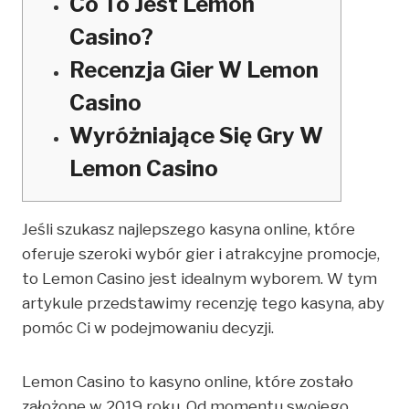
Co To Jest Lemon
Casino?
Recenzja Gier W Lemon
Casino
Wyróżniające Się Gry W
Lemon Casino
Jeśli szukasz najlepszego kasyna online, które
oferuje szeroki wybór gier i atrakcyjne promocje,
to Lemon Casino jest idealnym wyborem. W tym
artykule przedstawimy recenzję tego kasyna, aby
pomóc Ci w podejmowaniu decyzji.
Lemon Casino to kasyno online, które zostało
założone w 2019 roku. Od momentu swojego