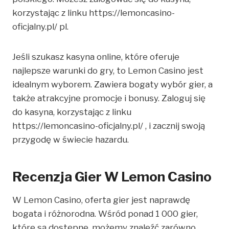
korzystając z linku https://lemoncasino-
oficjalny.pl/ pl.
Jeśli szukasz kasyna online, które oferuje
najlepsze warunki do gry, to Lemon Casino jest
idealnym wyborem. Zawiera bogaty wybór gier, a
także atrakcyjne promocje i bonusy. Zaloguj się
do kasyna, korzystając z linku
https://lemoncasino-oficjalny.pl/ , i zacznij swoją
przygodę w świecie hazardu.
Recenzja Gier W Lemon Casino
W Lemon Casino, oferta gier jest naprawdę
bogata i różnorodna. Wśród ponad 1 000 gier,
które są dostępne, możemy znaleźć zarówno