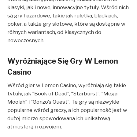
klasyki, jak i nowe, innowacyjne tytuły. Wśród nich
są gry hazardowe, takie jak ruletka, blackjack,
poker, a także gry slotowe, które są dostępne w
różnych wariantach, od klasycznych do
nowoczesnych.
Wyróżniające Się Gry W Lemon
Casino
Wśród gier w Lemon Casino, wyróżniają się takie
tytuły, jak “Book of Dead”, “Starburst”, “Mega
Moolah” i “Gonzo’s Quest”. Te gry są niezwykle
popularne wśród graczy, a ich popularność jest w
dużej mierze spowodowana ich unikatową
atmosferą i rozwojem.