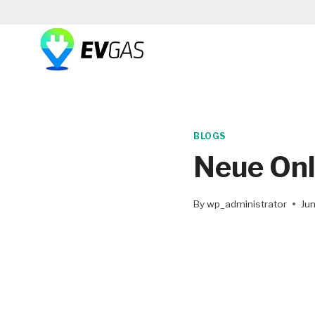
Skip
to
content
BLOGS
Neue Onl
By
wp_administrator
Ju
Neue O
Österr