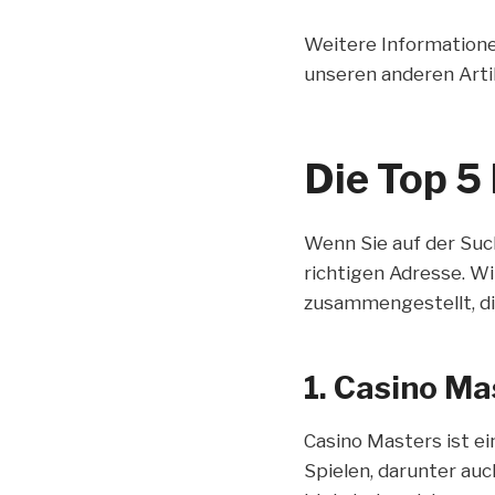
Weitere Informationen
unseren anderen Arti
Die Top 5
Wenn Sie auf der Such
richtigen Adresse. Wi
zusammengestellt, die
1. Casino Ma
Casino Masters ist ei
Spielen, darunter auc