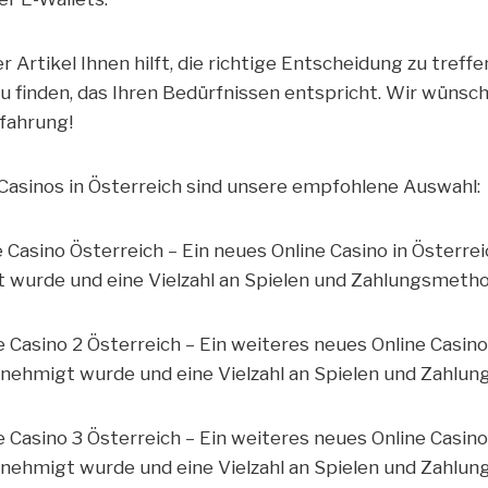
r Artikel Ihnen hilft, die richtige Entscheidung zu treffe
zu finden, das Ihren Bedürfnissen entspricht. Wir wünsch
rfahrung!
 Casinos in Österreich sind unsere empfohlene Auswahl:
e Casino Österreich – Ein neues Online Casino in Österrei
wurde und eine Vielzahl an Spielen und Zahlungsmetho
ne Casino 2 Österreich – Ein weiteres neues Online Casino
nehmigt wurde und eine Vielzahl an Spielen und Zahlu
ne Casino 3 Österreich – Ein weiteres neues Online Casino
nehmigt wurde und eine Vielzahl an Spielen und Zahlu