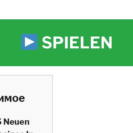
SPIELEN
имое
5 Neuen