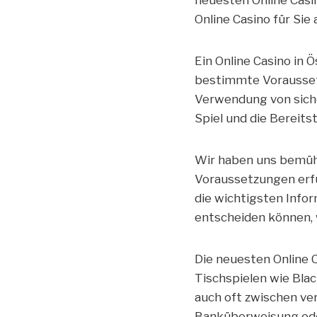
Online Casino für Sie
Ein Online Casino in 
bestimmte Voraussetz
Verwendung von sich
Spiel und die Bereits
Wir haben uns bemüht,
Voraussetzungen erfü
die wichtigsten Infor
entscheiden können, 
Die neuesten Online C
Tischspielen wie Blac
auch oft zwischen ve
Banküberweisung ode