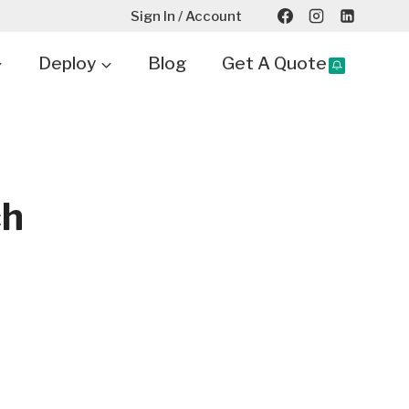
Sign In / Account
Deploy
Blog
Get A Quote
ch