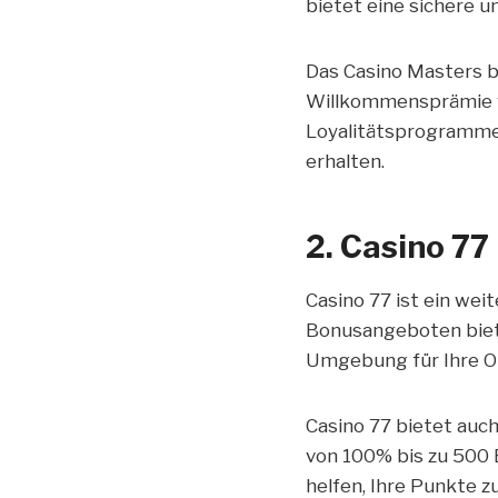
bietet eine sichere 
Das Casino Masters b
Willkommensprämie vo
Loyalitätsprogrammen
erhalten.
2. Casino 77
Casino 77 ist ein weit
Bonusangeboten bietet
Umgebung für Ihre On
Casino 77 bietet auc
von 100% bis zu 500 E
helfen, Ihre Punkte 