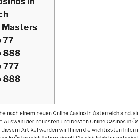
asinos In
ch
o Masters
o 77
o 888
o 777
o 888
e nach einem neuen Online Casino in Österreich sind, si
ne Auswahl der neuesten und besten Online Casinos in Ös
 diesem Artikel werden wir Ihnen die wichtigsten Infor
os in Österreich liefern, damit Sie sich leichter entsch