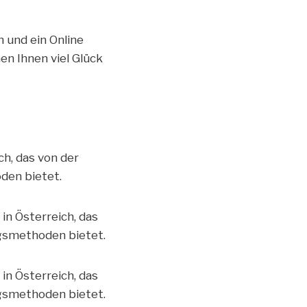
n und ein Online
en Ihnen viel Glück
ch, das von der
den bietet.
 in Österreich, das
ngsmethoden bietet.
 in Österreich, das
ngsmethoden bietet.