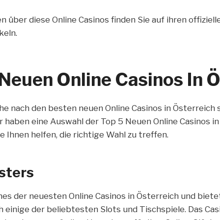
 über diese Online Casinos finden Sie auf ihren offiziel
keln.
 Neuen Online Casinos In Ö
e nach den besten neuen Online Casinos in Österreich si
r haben eine Auswahl der Top 5 Neuen Online Casinos in 
 Ihnen helfen, die richtige Wahl zu treffen.
sters
nes der neuesten Online Casinos in Österreich und bietet
h einige der beliebtesten Slots und Tischspiele. Das Casi