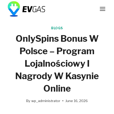
Skip
to
content
BLOGS
OnlySpins Bonus W
Polsce – Program
Lojalnościowy I
Nagrody W Kasynie
Online
By
wp_administrator
June 16, 2026