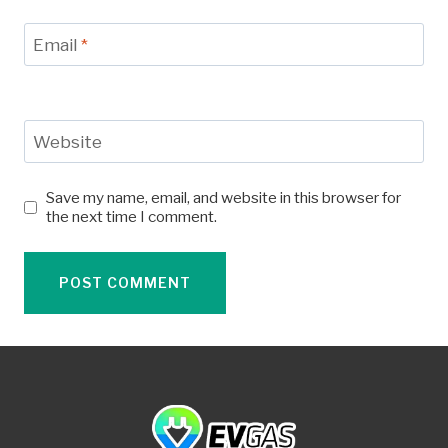
Email
*
Website
Save my name, email, and website in this browser for
the next time I comment.