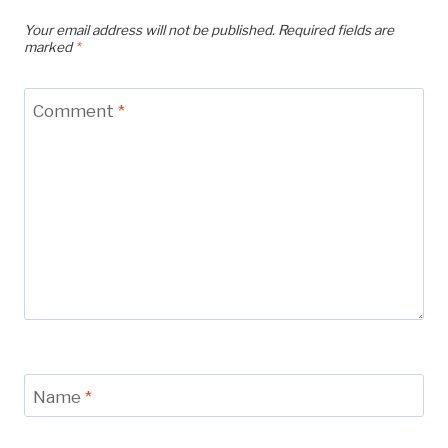
Your email address will not be published.
Required fields are
marked
*
Comment
*
Name
*