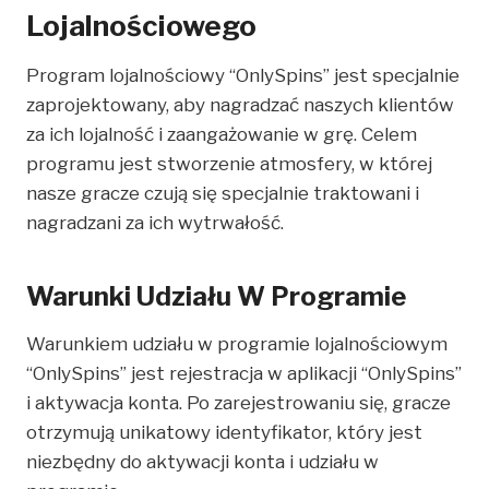
Lojalnościowego
Program lojalnościowy “OnlySpins” jest specjalnie
zaprojektowany, aby nagradzać naszych klientów
za ich lojalność i zaangażowanie w grę. Celem
programu jest stworzenie atmosfery, w której
nasze gracze czują się specjalnie traktowani i
nagradzani za ich wytrwałość.
Warunki Udziału W Programie
Warunkiem udziału w programie lojalnościowym
“OnlySpins” jest rejestracja w aplikacji “OnlySpins”
i aktywacja konta. Po zarejestrowaniu się, gracze
otrzymują unikatowy identyfikator, który jest
niezbędny do aktywacji konta i udziału w