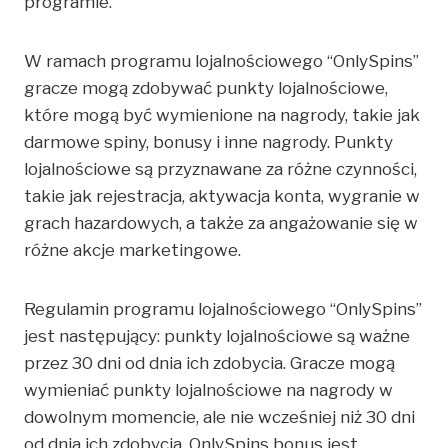
programie.
W ramach programu lojalnościowego “OnlySpins”
gracze mogą zdobywać punkty lojalnościowe,
które mogą być wymienione na nagrody, takie jak
darmowe spiny, bonusy i inne nagrody. Punkty
lojalnościowe są przyznawane za różne czynności,
takie jak rejestracja, aktywacja konta, wygranie w
grach hazardowych, a także za angażowanie się w
różne akcje marketingowe.
Regulamin programu lojalnościowego “OnlySpins”
jest następujący: punkty lojalnościowe są ważne
przez 30 dni od dnia ich zdobycia. Gracze mogą
wymieniać punkty lojalnościowe na nagrody w
dowolnym momencie, ale nie wcześniej niż 30 dni
od dnia ich zdobycia. OnlySpins bonus jest