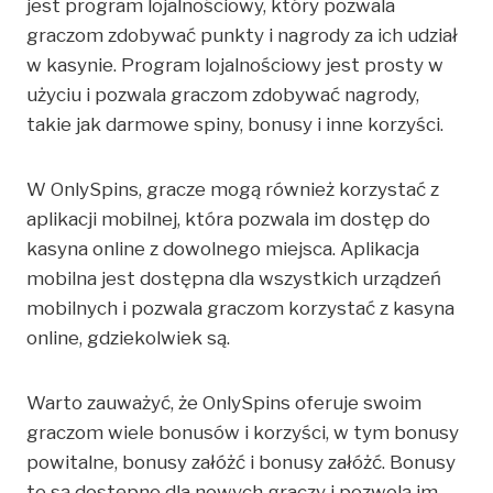
jest program lojalnościowy, który pozwala
graczom zdobywać punkty i nagrody za ich udział
w kasynie. Program lojalnościowy jest prosty w
użyciu i pozwala graczom zdobywać nagrody,
takie jak darmowe spiny, bonusy i inne korzyści.
W OnlySpins, gracze mogą również korzystać z
aplikacji mobilnej, która pozwala im dostęp do
kasyna online z dowolnego miejsca. Aplikacja
mobilna jest dostępna dla wszystkich urządzeń
mobilnych i pozwala graczom korzystać z kasyna
online, gdziekolwiek są.
Warto zauważyć, że OnlySpins oferuje swoim
graczom wiele bonusów i korzyści, w tym bonusy
powitalne, bonusy załóżć i bonusy załóżć. Bonusy
te są dostępne dla nowych graczy i pozwolą im