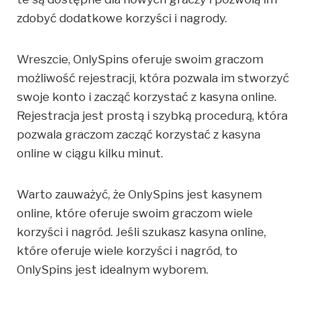
zdobyć dodatkowe korzyści i nagrody.
Wreszcie, OnlySpins oferuje swoim graczom
możliwość rejestracji, która pozwala im stworzyć
swoje konto i zacząć korzystać z kasyna online.
Rejestracja jest prostą i szybką procedurą, która
pozwala graczom zacząć korzystać z kasyna
online w ciągu kilku minut.
Warto zauważyć, że OnlySpins jest kasynem
online, które oferuje swoim graczom wiele
korzyści i nagród. Jeśli szukasz kasyna online,
które oferuje wiele korzyści i nagród, to
OnlySpins jest idealnym wyborem.