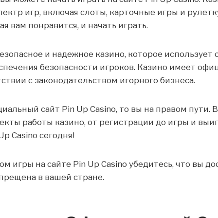
ектр игр, включая слоты, карточные игры и рулетк
ая вам понравится, и начать играть.
о безопасное и надежное казино, которое используе
спечения безопасности игроков. Казино имеет офи
ствии с законодательством игорного бизнеса.
альный сайт Pin Up Casino, то вы на правом пути. 
екты работы казино, от регистрации до игры и выи
Up Casino сегодня!
м игры на сайте Pin Up Casino убедитесь, что вы до
апрещена в вашей стране.