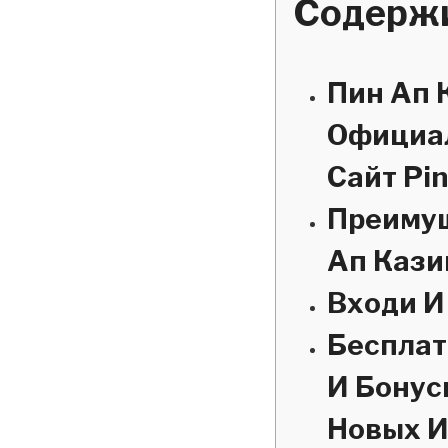
Содерж
Пин Ап 
Официа
Сайт Pin
Преиму
Ап Кази
Входи И
Беспла
И Бонус
Новых И