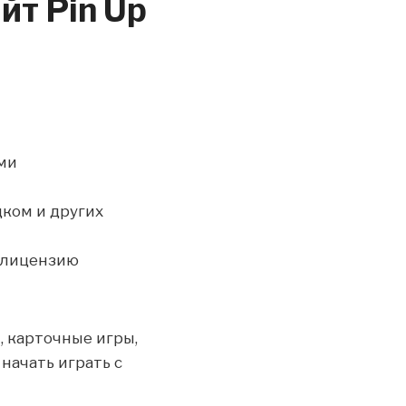
йт Pin Up
ами
цком и других
 лицензию
, карточные игры,
 начать играть с