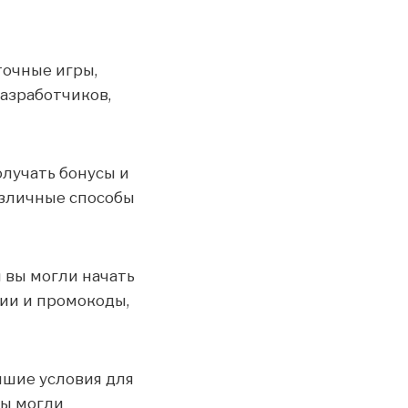
рточные игры,
азработчиков,
олучать бонусы и
азличные способы
 вы могли начать
ии и промокоды,
чшие условия для
вы могли