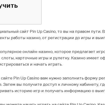
учить
альный сайт Pin Up Casino, то вы на правом пути. 
екты работы казино, от регистрации до игры и выи
о популярное онлайн-казино, которое предлагает иг
я слоты, карточные игры и рулетку. Казино имеет о
стрироваться и начать играть.
 сайте Pin Up Casino вам нужно заполнить форму ре
. Затем вы получите доступ к личному кабинету, г
ривать историю игр и получать информацию о выи
ы можете начать играть на сайте Pin Up Casino. Ка