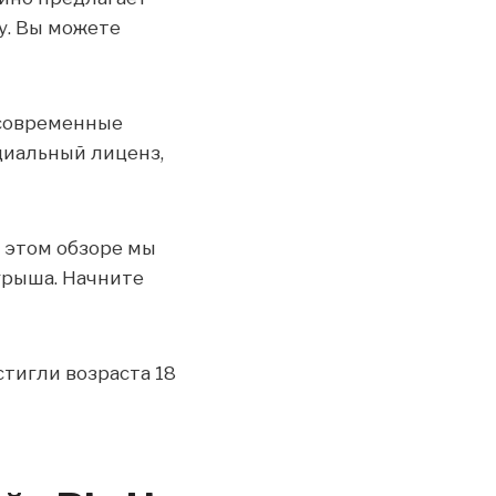
у. Вы можете
т современные
циальный лиценз,
В этом обзоре мы
грыша. Начните
стигли возраста 18