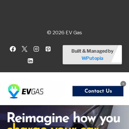
© 2026 EV Gas
Built & Managed by
WPutopia