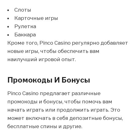
Слоты
Карточные игры
Рулетка
Баккара
Кроме того, Pinco Casino регулярно добавляет
новые игры, чтобы обеспечить вам
наилучший игровой опыт.
Промокоды И Бонусы
Pinco Casino предлагает различные
промокоды и бонусы, чтобы помочь вам
начать играть или продолжить играть. Это
может включать в себя депозитные бонусы,
бесплатные спины и другие.