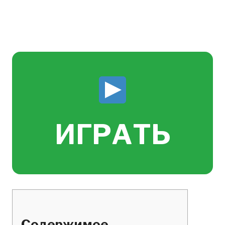
Сайт Pinco Casino
ИГРАТЬ
Содержимое