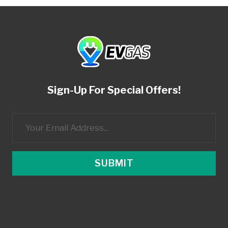
Sign-Up For Special Offers!
SUBMIT