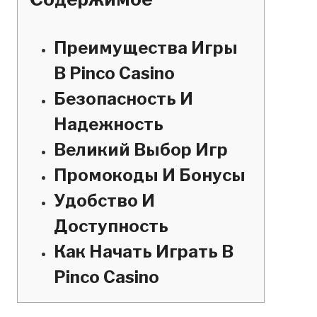
Преимущества Игры
В Pinco Casino
Безопасность И
Надежность
Великий Выбор Игр
Промокоды И Бонусы
Удобство И
Доступность
Как Начать Играть В
Pinco Casino