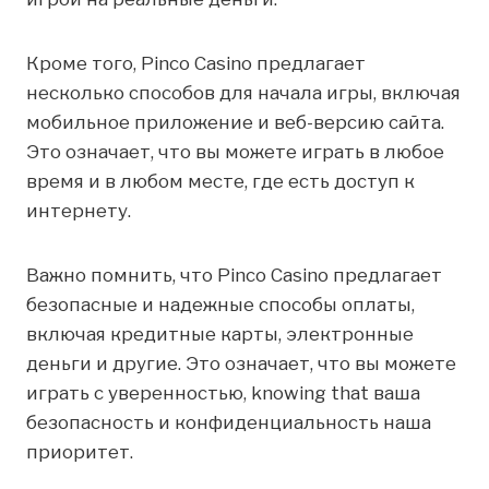
Кроме того, Pinco Casino предлагает
несколько способов для начала игры, включая
мобильное приложение и веб-версию сайта.
Это означает, что вы можете играть в любое
время и в любом месте, где есть доступ к
интернету.
Важно помнить, что Pinco Casino предлагает
безопасные и надежные способы оплаты,
включая кредитные карты, электронные
деньги и другие. Это означает, что вы можете
играть с уверенностью, knowing that ваша
безопасность и конфиденциальность наша
приоритет.