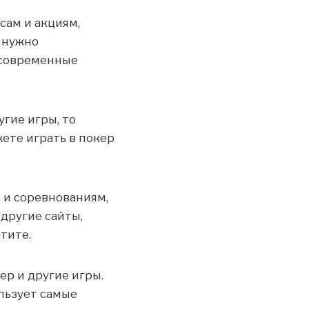
сам и акциям,
е нужно
 современные
угие игры, то
ете играть в покер
 и соревнованиям,
другие сайты,
тите.
ер и другие игры.
льзует самые