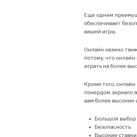
Еще одним преимущ
обеспечивает безо
вашей игры.
Онлайн казино такж
потому, что онлайн
играть на более вы
Кроме того, онлайн
покердом зеркало в
вам более высокие
Большой выбор
Безопасность
Высокие ставки