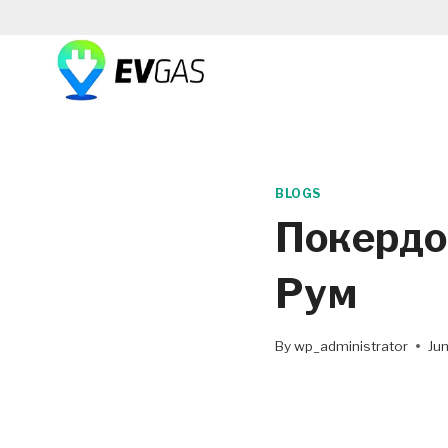
Skip
to
content
BLOGS
Покердо
Рум
By
wp_administrator
Ju
Покерд