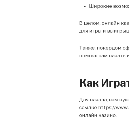
Широкие возмо
В целом, онлайн ка
для игры и выигрыш
Также, покердом оф
помочь вам начать 
Как Игра
Для начала, вам ну
ссылке https://www.
онлайн казино.