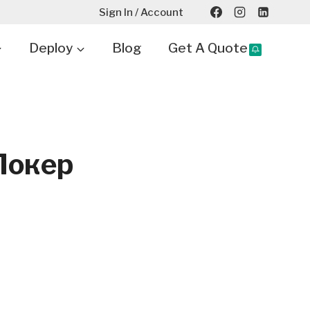
Sign In / Account
Deploy
Blog
Get A Quote
Покер
ино И