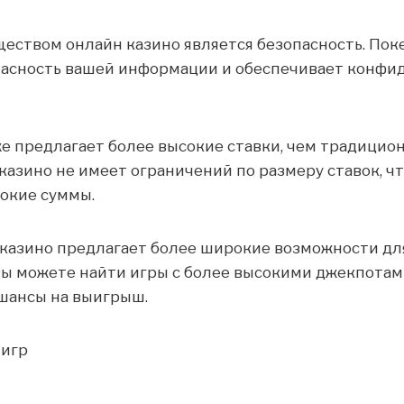
еством онлайн казино является безопасность. Пок
пасность вашей информации и обеспечивает конфи
е предлагает более высокие ставки, чем традицион
 казино не имеет ограничений по размеру ставок, ч
сокие суммы.
 казино предлагает более широкие возможности дл
ы можете найти игры с более высокими джекпотами
 шансы на выигрыш.
 игр