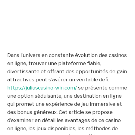
Https://juliuscasino-
Win.com/
Dans l’univers en constante évolution des casinos
en ligne, trouver une plateforme fiable,
divertissante et offrant des opportunités de gain
attractives peut s’avérer un véritable défi.
https://juliuscasino-win.com/
se présente comme
une option séduisante, une destination en ligne
qui promet une expérience de jeu immersive et
des bonus généreux. Cet article se propose
d’examiner en détail les avantages de ce casino
en ligne, les jeux disponibles, les méthodes de