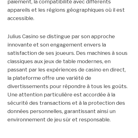
paiement, la compatibilité avec différents
appareils et les régions géographiques où il est
accessible.
Julius Casino se distingue par son approche
innovante et son engagement envers la
satisfaction de ses joueurs. Des machines à sous
classiques aux jeux de table modernes, en
passant par les expériences de casino en direct,
la plateforme offre une variété de
divertissements pour répondre à tous les goûts.
Une attention particulière est accordée à la
sécurité des transactions et à la protection des
données personnelles, garantissant ainsi un
environnement de jeu sûr et responsable.