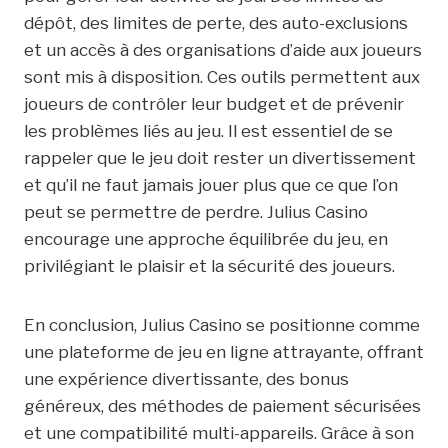
dépôt, des limites de perte, des auto-exclusions
et un accès à des organisations d’aide aux joueurs
sont mis à disposition. Ces outils permettent aux
joueurs de contrôler leur budget et de prévenir
les problèmes liés au jeu. Il est essentiel de se
rappeler que le jeu doit rester un divertissement
et qu’il ne faut jamais jouer plus que ce que l’on
peut se permettre de perdre. Julius Casino
encourage une approche équilibrée du jeu, en
privilégiant le plaisir et la sécurité des joueurs.
En conclusion, Julius Casino se positionne comme
une plateforme de jeu en ligne attrayante, offrant
une expérience divertissante, des bonus
généreux, des méthodes de paiement sécurisées
et une compatibilité multi-appareils. Grâce à son