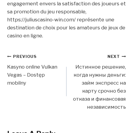
engagement envers la satisfaction des joueurs et
sa promotion du jeu responsable,
https://juliuscasino-win.com/ représente une
destination de choix pour les amateurs de jeux de
casino en ligne.
Post
PREVIOUS
NEXT
Kasyno online Vulkan
Истинное решение,
Navigation
Vegas – Dostęp
когда нужны деньги:
mobilny
займ экспресс на
карту срочно без
отказа и финансовая
независимость