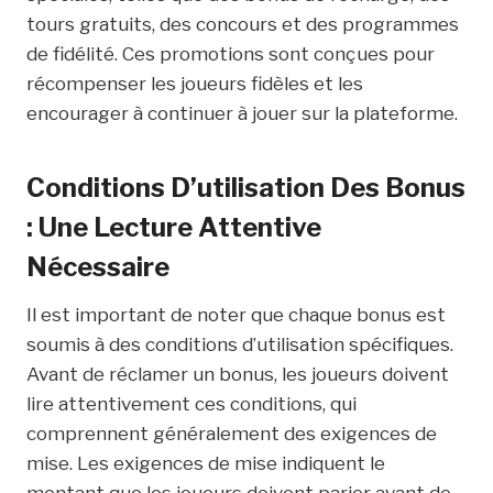
tours gratuits, des concours et des programmes
de fidélité. Ces promotions sont conçues pour
récompenser les joueurs fidèles et les
encourager à continuer à jouer sur la plateforme.
Conditions D’utilisation Des Bonus
: Une Lecture Attentive
Nécessaire
Il est important de noter que chaque bonus est
soumis à des conditions d’utilisation spécifiques.
Avant de réclamer un bonus, les joueurs doivent
lire attentivement ces conditions, qui
comprennent généralement des exigences de
mise. Les exigences de mise indiquent le
montant que les joueurs doivent parier avant de