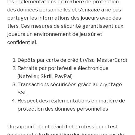
les réglementations en matière de protection
des données personnelles et s’engage à ne pas
partager les informations des joueurs avec des
tiers. Ces mesures de sécurité garantissent aux
joueurs un environnement de jeu sûr et
confidentiel.
Dépôts par carte de crédit (Visa, MasterCard)
Retraits par portefeuille électronique
(Neteller, Skrill, PayPal)
Transactions sécurisées grâce au cryptage
SSL
Respect des réglementations en matière de
protection des données personnelles
Un support client réactif et professionnel est
également à la disposition des joueurs en cas de