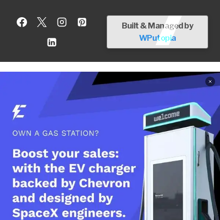
Built & Managed by
WPutopia