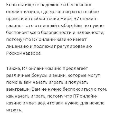
Если вы ищете надежное и безопасное
онлайн-казино, где можно играть в любое
время и из любой точки мира, R7 онлайн-
казино – это отличный выбор. Вам не нужно
беспокоиться о безопасности и надежности,
потому что R7 онлайн-казино имеет
лицензию и подлежит регулированию
Роскомнадзора.
Также, R7 онлайн-казино предлагает
различные бонусы и акции, которые могут
помочь вам начать играть и получать
выигрыши. Вам не нужно беспокоиться о том,
как начать играть, потому что R7 онлайн-
казино имеет все, что вам нужно, для начала
играть.