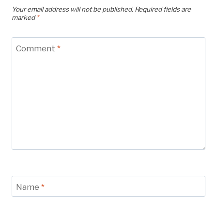
Your email address will not be published.
Required fields are
marked
*
Comment
*
Name
*