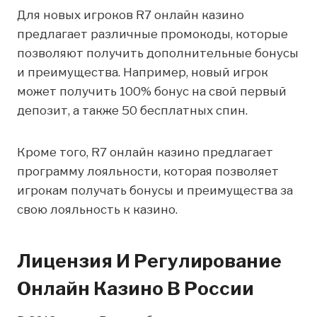
Для новых игроков R7 онлайн казино
предлагает различные промокоды, которые
позволяют получить дополнительные бонусы
и преимущества. Например, новый игрок
может получить 100% бонус на свой первый
депозит, а также 50 бесплатных спин.
Кроме того, R7 онлайн казино предлагает
программу лояльности, которая позволяет
игрокам получать бонусы и преимущества за
свою лояльность к казино.
Лицензия И Регулирование
Онлайн Казино В России