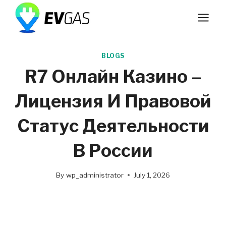
Skip
to
content
BLOGS
R7 Онлайн Казино –
Лицензия И Правовой
Статус Деятельности
В России
By
wp_administrator
July 1, 2026
R7 Онлайн Казино